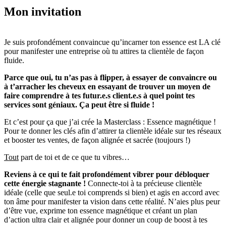
Mon invitation
Je suis profondément convaincue qu’incarner ton essence est LA clé
pour manifester une entreprise où tu attires ta clientèle de façon
fluide.
Parce que oui, tu n’as pas à flipper, à essayer de convaincre ou
à t’arracher les cheveux en essayant de trouver un moyen de
faire comprendre à tes futur.e.s client.e.s à quel point tes
services sont géniaux. Ça peut être si fluide !
Et c’est pour ça que j’ai crée la Masterclass : Essence magnétique !
Pour te donner les clés afin d’attirer ta clientèle idéale sur tes réseaux
et booster tes ventes, de façon alignée et sacrée (toujours !)
T
out
part de toi et de ce que tu vibres…
Reviens à ce qui te fait profondément vibrer pour débloquer
cette énergie stagnante !
Connecte-toi à ta précieuse clientèle
idéale (celle que seul.e toi comprends si bien) et agis en accord avec
ton âme pour manifester ta vision dans cette réalité.
N’aies plus peur
d’être vue, exprime ton essence magnétique et créant un plan
d’action ultra clair et alignée pour donner un coup de boost à tes