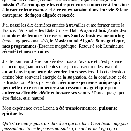
mission?
J’accompagne les entrepreneures connectée à leur âme
à incarner leur essence et être en expansion dans leur vie & leur
entreprise, de façon alignée et sacrée.
J’ai passé les dix dernières années à travailler et me former entre la
France, l’Australie, les Etats-Unis et Bali.
Aujourd’hui, j’aide des
centaines de femmes à travers mes Soul & business mentoring
(coaching personnalisés),
le Mastermind Alignée & magnétique,
mes programmes
(Essence magnétique; Retour à soi; Lumineuse
sérénité) et
mes retraites
.
J’ai le bonheur d’être bookée des mois à l’avance et c’est justement
en accompagnant mes clientes que j’ai réaliser qu’elles avaient
autant
envie que peur, de vendre leurs services.
Et cette tension
amène bien souvent l’énergie de la stagnation, de la confusion et de
la frustration.
Alors j’ai voulu créer
une expérience unique qui
permette de ce reconnecter à son essence magnétique
pour
attirer sa clientèle idéale et booster ses ventes !
Parce que ça peut
être fluide, et si naturel !
Mon expérience avec Leona a été
transformatrice, puissante,
spirituelle.
Qu’est-ce que je pourrais dire à toi qui me lis ? C’est beaucoup plus
puissant que tu ne le penses possible. Ça contourne l’ego qui a