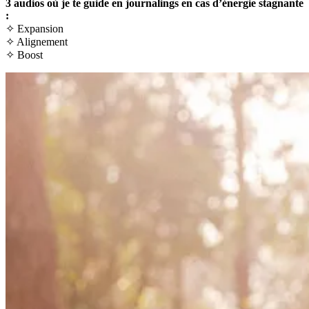
3 audios où je te guide en journalings en cas d’énergie stagnante
:
✧
Expansion
✧ Alignement
✧ Boost