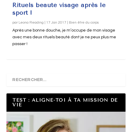
Rituels beauté visage après le
sport !
par
Leona Reading
|
17 Jan 2017
|
Bien être du corps
Après une bonne douche, je m’occupe de mon visage
avec mes deux rituels beauté dont je ne peux plus me
passer !
TEST : ALIGNE-TOI À TA MISSION DE
VIE