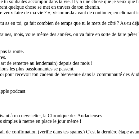
e tu souhaites accomplir dans ta vie. Il y a une chose que je veux que tu
lement quelque chose se met en travers de ton chemin.
 veux faire de ma vie ? », visionne-la avant de continuer, en cliquant i
e tu as en toi, ça fait combien de temps que tu le mets de côté ? As-tu 
aines, mois, voire même des années, on va faire en sorte de faire péter le
pas la route.
res.
l’art de remettre au lendemain) depuis des mois !
sions les plus passionnantes se passent.
s-toi pour recevoir ton cadeau de bienvenue dans la communauté des Aud
Apple podcast
crivant à ma newsletter, la Chronique des Audacieuses.
s simples à mettre en place le jour même !
il de confirmation (vérifie dans tes spams.) C'est la dernière étape avan