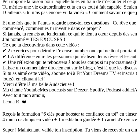
Peu importe la raison pour laquelle tu es en train de m’écouter et ce qu
Tu mérites une vie extraordinaire et tu en es tout à fait capable. Seu
D’ailleurs si tu n’as pas encore vu la vidéo « Comment savoir ce que je
Et une fois que tu l’auras regardé pose-toi ces questions : Ce rêve qu
commencé, comment es-tu investie dans ce projet ?
Si jamais, tu remets au lendemain ce qui te tient à cœur depuis des sem
J’ai nommé = TES EXCUSES !
Ce que tu découvriras dans cette vidéo :
✔ 2 exercices pour détruire l’excuse number one qui ne tient pourtant 
✔ LA différence entre les personnes qui réalisent leurs rêves et les aut
✔ Une réflexion qui te reboostera à tous les coups si tu procrastines (
Laisse un commentaire directement sur le blog, c’est là que les discus
Si tu as aimé cette vidéo, abonne-toi à Fit Your Dreams TV et inscri
jours), en cliquant ici !
Merci d’être là ma belle Audacieuse !
Ma chaîne YoutubeMes podcasts sur Deezer, Spotify, Podcast addict
Avec tout mon amour,
Leona R. ❤️
Reçois la formation "6 clés pour booster ta confiance en toi" en t'ins
4 mini coachings en vidéo + 1 méditation guidée + 1 carnet d'exercice
Super ! Maintenant, valide ton inscription. Tu viens de recevoir un ema