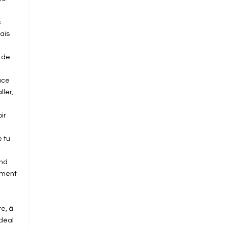
s
ais
s de
lace
ller,
ir
 tu
end
lement
te, à
idéal