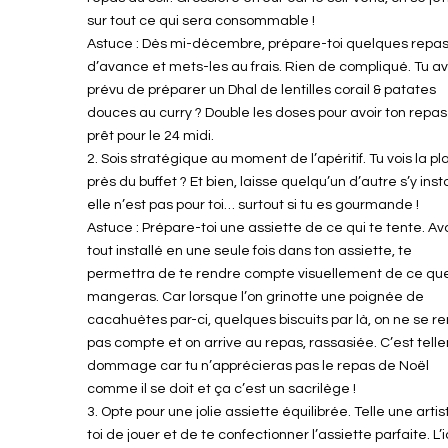
sur tout ce qui sera consommable !
Astuce : Dès mi-décembre, prépare-toi quelques repa
d’avance et mets-les au frais. Rien de compliqué. Tu av
prévu de préparer un Dhal de lentilles corail & patates
douces au curry ? Double les doses pour avoir ton repa
prêt pour le 24 midi.
2. Sois stratégique au moment de l’apéritif. Tu vois la p
près du buffet ? Et bien, laisse quelqu’un d’autre s’y insta
elle n’est pas pour toi… surtout si tu es gourmande !
Astuce : Prépare-toi une assiette de ce qui te tente. Avo
tout installé en une seule fois dans ton assiette, te
permettra de te rendre compte visuellement de ce que
mangeras. Car lorsque l’on grinotte une poignée de
cacahuètes par-ci, quelques biscuits par là, on ne se r
pas compte et on arrive au repas, rassasiée. C’est tel
dommage car tu n’apprécieras pas le repas de Noël
comme il se doit et ça c’est un sacrilège !
3. Opte pour une jolie assiette équilibrée. Telle une artis
toi de jouer et de te confectionner l’assiette parfaite. L’