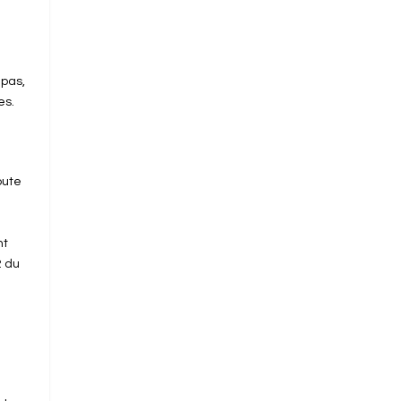
 pas,
es.
oute
nt
2 du