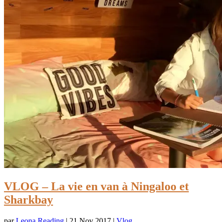
VLOG – La vie en van à Ningaloo et
Sharkbay
par
Leona Reading
|
21 Nov 2017
|
Vlog