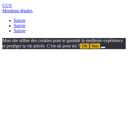
CGV
Mentions légales
Suivre
Suivre
Suivre
Mon site utilise des cookies pour te garantir la meilleure expérience
et protéger ta vie privée. C'est ok pour toi ?
OK
Non