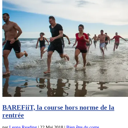
BAREFiiT, la course hors norme de la
rentrée
par
Leona Reading
|
22 Mai 2018
|
Bien être du corps