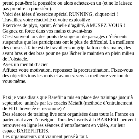
prend peut-être la poussière ou alors achetez-en un (et ne le laissez
pas prendre la poussière).
Voici des idées d’exercice spécial RUNNING, cliquez-ici !
Travaillez votre réactivité et votre explositivé
Exercices de plyo, sprint, échelle d’agilité, AMUSEZ-VOUS !
Gagnez en force dans vos mains et avant-bras
C’est souvent lors des ponts de singe ou de passages d’éléments
suspendus que les participants ont le plus de difficulté. La meilleure
des choses à faire est de travailler son grip, la force des mains, des
avant-bras et des bras pour ne pas lâcher le maintien en plein milieu
de l’obstacle.
Ayez un mental d’acier
Affutez votre motivation, repoussez la procrastrination. Fixez-vous
des objectifs tous les mois et avancez vers la meilleure version de
vous-même.
Et si je vous disais que Barefiit a mis en place des trainings jusqu’à
septembre, animés par les coachs Metafit (méthode d’entrainement
de HIIT brevetée et reconnue) ?
Des séances de training live sont organisées dans toute la France en
partenariat avec l’enseigne. Tous les inscrits à la BAREFiiT peuvent
retrouver en ligne les séances d’entraînement en vidéo, sur leur
espace BAREFiiTERS.
Les organisateurs ont vraiment pensé à tout.