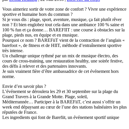
Vous aimeriez sortir de votre zone de confort ? Vivre une expérience
sportive et humaine hors du commun ?
Si je vous dis : plage, sport, aventure, musique, ça fait plutôt rêver
non ? Et bien englobez tout cela dans une ambiance 100 % saine et
100 % fun et ça donne… BAREFIIT : une course à obstacles sur la
plage, pieds nus, en équipe et en musique.
Pourquoi ce nom ? BAREFiiT vient de la contraction de l’anglais «
barefoot », de fitness et de HIIT, méthode d’entraînement sportive
très intense.
Un challenge unique rythmé par un mix de musique électro, des
cours de cross-training, une restauration healthy, une soirée festive,
des défis à relever et des partenaires innovants.
Je suis vraiment fière d’être ambassadrice de cet événement hors
norme.
Envie d’en savoir plus ?
L’événement se déroulera les 29 et 30 septembre sur la plage du
Grand Travers à la Grande Motte. Plage, soleil,
Méditerrannée… Participer à la BAREFiiT, c’est aussi s’offrir un
week end dépaysant au cœur de l’une des stations balnéaires les plus
réputées de France.
Les ingredients qui font de Barefiit, un événement sportif unique