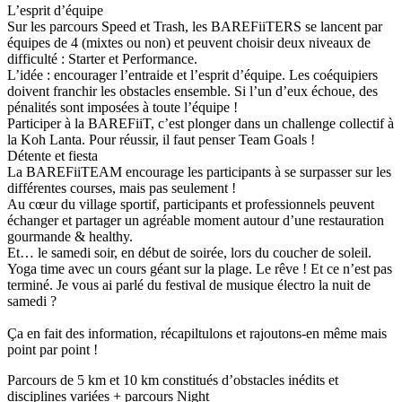
L’esprit d’équipe
Sur les parcours Speed et Trash, les BAREFiiTERS se lancent par
équipes de 4 (mixtes ou non) et peuvent choisir deux niveaux de
difficulté : Starter et Performance.
L’idée : encourager l’entraide et l’esprit d’équipe. Les coéquipiers
doivent franchir les obstacles ensemble. Si l’un d’eux échoue, des
pénalités sont imposées à toute l’équipe !
Participer à la BAREFiiT, c’est plonger dans un challenge collectif à
la Koh Lanta. Pour réussir, il faut penser Team Goals !
Détente et fiesta
La BAREFiiTEAM encourage les participants à se surpasser sur les
différentes courses, mais pas seulement !
Au cœur du village sportif, participants et professionnels peuvent
échanger et partager un agréable moment autour d’une restauration
gourmande & healthy.
Et… le samedi soir, en début de soirée, lors du coucher de soleil.
Yoga time avec un cours géant sur la plage. Le rêve ! Et ce n’est pas
terminé. Je vous ai parlé du festival de musique électro la nuit de
samedi ?
Ça en fait des information, récapiltulons et rajoutons-en même mais
point par point !
Parcours de 5 km et 10 km constitués d’obstacles inédits et
disciplines variées + parcours Night