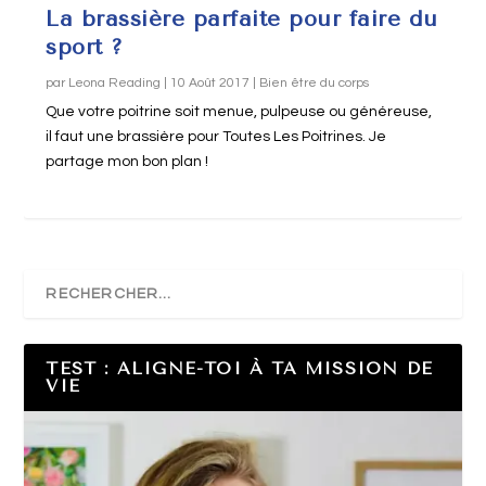
La brassière parfaite pour faire du
sport ?
par
Leona Reading
|
10 Août 2017
|
Bien être du corps
Que votre poitrine soit menue, pulpeuse ou généreuse,
il faut une brassière pour Toutes Les Poitrines. Je
partage mon bon plan !
TEST : ALIGNE-TOI À TA MISSION DE
VIE