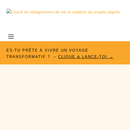
ES-TU PRÊTE À VIVRE UN VOYAGE
TRANSFORMATIF ? –
CLIQUE & LANCE-TOI →