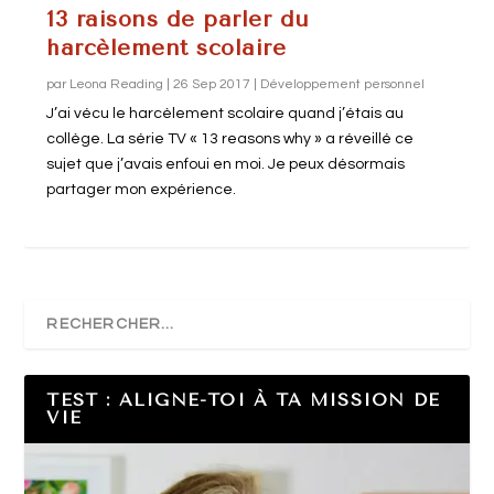
13 raisons de parler du
harcèlement scolaire
par
Leona Reading
|
26 Sep 2017
|
Développement personnel
J’ai vécu le harcèlement scolaire quand j’étais au
collège. La série TV « 13 reasons why » a réveillé ce
sujet que j’avais enfoui en moi. Je peux désormais
partager mon expérience.
TEST : ALIGNE-TOI À TA MISSION DE
VIE