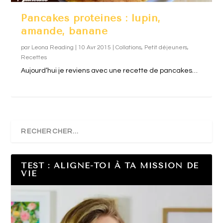
Pancakes protéinés : lupin,
amande, banane
par
Leona Reading
|
10 Avr 2015
|
Collations
,
Petit déjeuners
,
Recettes
Aujourd’hui je reviens avec une recette de pancakes…
TEST : ALIGNE-TOI À TA MISSION DE
VIE