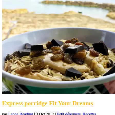
Express porridge Fit Your Dreams
par
Leona Reading
|
3 Oct 2017
|
Petit déjeuners
,
Recettes