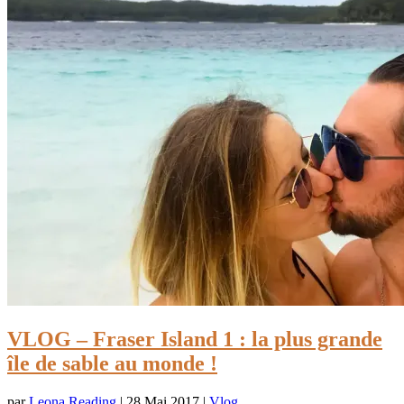
VLOG – Fraser Island 1 : la plus grande
île de sable au monde !
par
Leona Reading
|
28 Mai 2017
|
Vlog