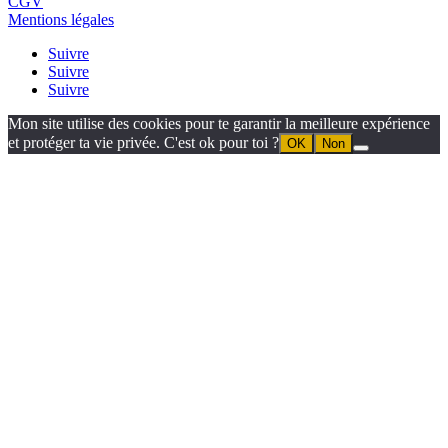
CGV
Mentions légales
Suivre
Suivre
Suivre
Mon site utilise des cookies pour te garantir la meilleure expérience
et protéger ta vie privée. C'est ok pour toi ?
OK
Non