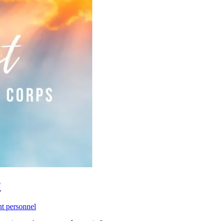
?
t personnel