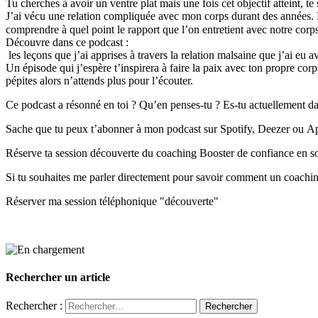
Tu cherches à avoir un ventre plat mais une fois cet objectif atteint, te
J’ai vécu une relation compliquée avec mon corps durant des années. E
comprendre à quel point le rapport que l’on entretient avec notr
Découvre dans ce podcast :
les leçons que j’ai apprises à travers la relation malsaine que j’ai eu 
Un épisode qui j’espère t’inspirera à faire la paix avec ton propre corp
pépites alors n’attends plus pour l’écouter.
Ce podcast a résonné en toi ? Qu’en penses-tu ? Es-tu actuellement 
Sache que tu peux t’abonner à mon podcast sur Spotify, Deezer ou Ap
Réserve ta session découverte du coaching Booster de confiance en so
Si tu souhaites me parler directement pour savoir comment un coaching po
Réserver ma session téléphonique "découverte"
Rechercher un article
Rechercher :