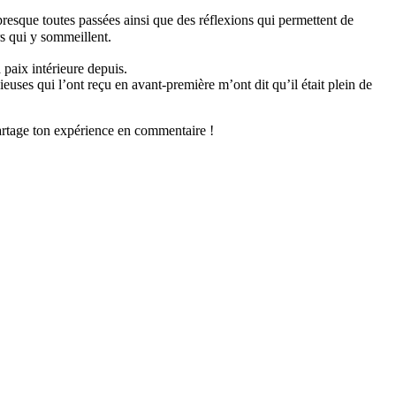
resque toutes passées ainsi que des réflexions qui permettent de
 tous les trésors qui y sommeillent. ⠀⠀⠀⠀⠀⠀⠀⠀⠀⠀⠀⠀⠀⠀⠀⠀⠀⠀⠀⠀⠀⠀⠀
 paix intérieure depuis.
ieuses qui l’ont reçu en avant-première m’ont dit qu’il était plein de
artage ton expérience en commentaire !