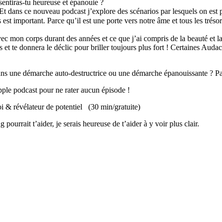
 sentiras-tu heureuse et épanouie ?
t dans ce nouveau podcast j’explore des scénarios par lesquels on est p
e corps est important. Parce qu’il est une porte vers notre âme et
avec mon corps durant des années et ce que j’ai compris de la beauté et la
s et te donnera le déclic pour briller toujours plus fort ! Certaines Audac
dans une démarche auto-destructrice ou une démarche épanouissante ? P
ple podcast pour ne rater aucun épisode !
i & révélateur de potentiel (30 min/gratuite)
urrait t’aider, je serais heureuse de t’aider à y voir plus clair.