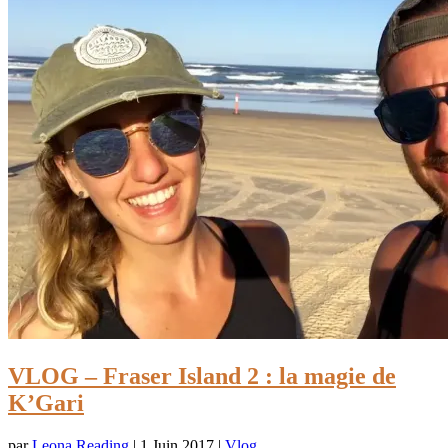
VLOG – Fraser Island 2 : la magie de
K’Gari
par
Leona Reading
|
1 Juin 2017
|
Vlog