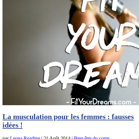
La musculation pour les femmes : fausses
idées !
par
Leona Reading
|
21 Août 2014
|
Bien être du corps