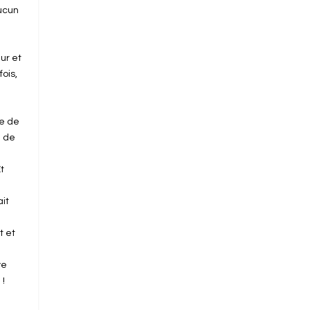
aucun
ur et
ois,
ue de
é de
t
ait
a
t et
ye
 !