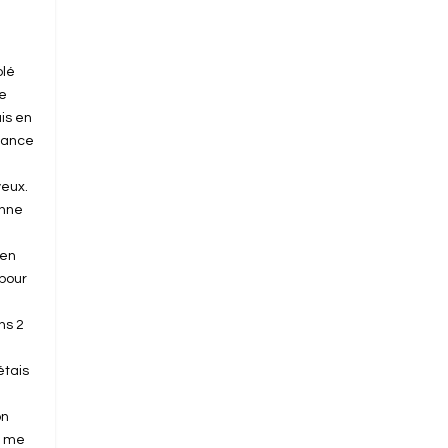
blé
me
uis en
France
yeux.
onne
 en
pour
t
ns 2
étais
on
je me