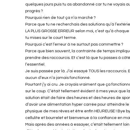
quelques jours puis tu as abandonné car tu ne voyais 
progrès ?
Pourquoi rien de tout ça n’a marché ?
Parce que tu ne recherchais des solutions qu’à l’extérie
LA PLUS GROSSE ERREUR selon moi, c’est qu’à chaque f
tu mises sur le court terme.
Pourquoi c’est l’erreur à ne surtout pas commettre ?
Parce que bien souvent, la contrainte de temps impliq
prendre des raccourcis. Et c’est là que tu passes à côt
l’essentiel.
Je suis passée par là. J’ai essayé TOUS les raccourcis. E
aucun d’eux n’a jamais fonctionné.
Pourtant j’y ai cru. Je croyais vraiment que ça fonctionn
sur le coup. C’était tellement évident à mes yeux que l
solution était de faire des heures et des heures de spor
d’avoir une alimentation hyper carrée pour atteindre le
physique de mes rêves et être enfin HEUREUSE ! Bye b
cellulite et bourrelet et bienvenue à la confiance en moi
Mais après des années à essayer, c’était tellement loin