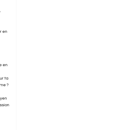
e
r en
se en
ur ta
ême ?
oyen
ssion