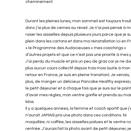
cheminement.
Durant les pleines lunes, mon sommeil est toujours trou
donc j’ai plus de cernes au réveil. Je n’ai pas pensé à 
raser les aisselles depuis plusieurs jours parce que je s
plein dans les cartons et dans ma réinstallation ici en 
+ le Programme des Audacieuses + mes coachings +
d’autres projets et que ce n’est pas une priorité à mes 
J’ai perdu du muscle et pris un peu de gras car je ne d
plus aucun cours collectif depuis trois mois (suite à mon
retour en France, je suis en pleine transition). Je venais,
plus, de manger un délicieux Pancake Healthy express 
le petit déjeuner et à chaque fois que je suis sur le poin
d’avoir mes règles, mon ventre gonfle et prends au moi
kilos.
Il y a quelques années, la femme et coach sportif que j’
n’aurait JAMAIS pris une photo dans ces conditions. Ni
maquillée, ni coiffée, les aisselles poilues et le ventre n
rentrée. J’aurais fait la photo avant de petit déjeuner, 