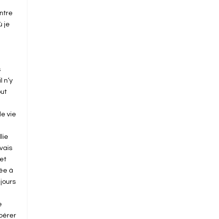
Entre
ù je
s
l n’y
out
de vie
lie
avais
 et
mée à
ujours
e
ibérer