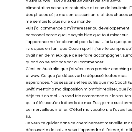
d’être le cas… Ma vie était en dents de scie entre
alimentation saines et restrictive et crise de boulimie. 
des phases où je me sentais confiante et des phases o
me sentais la plus nulle au monde.
Puis j’ai commencé à m’intéresser au développement
personnel parce que je voyais bien que tout miser sur
l’apparence ne fonctionnait pas du tout. J’ai lu quelque
livres puis en tant que Coach sportif, j’ai vite compris qu’i
avait rien de mieux que de se faire accompagner, surt
quand on ne sait pas par où commencer.
C’est en Australie que j’ai vécu mon premier coaching 
et waw. Ce que j’ai découvert a dépassé toutes mes
espérances. Nos sessions et les outils que ma Coach (El
Swift) mettait à ma disposition m’ont fait réaliser, que j’
déjà tout en moi. Un road trip commencé sur les routes
qui a été jusqu’au tréfonds de moi. Puis, je me suis for
ce merveilleux métier. C’était ma vocation, je l’avais to
su.
Je veux te guider dans ce cheminement merveilleux d
découverte de soi. Je veux t’apprendre à t’aimer, à te l