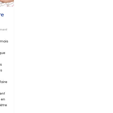
re
ement
 mais
 que
es
es
faire
ment
t en
-être