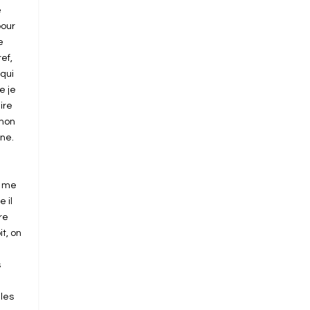
e
pour
e
ef,
 qui
e je
ire
 mon
nne.
e me
 il
re
t, on
s
lles