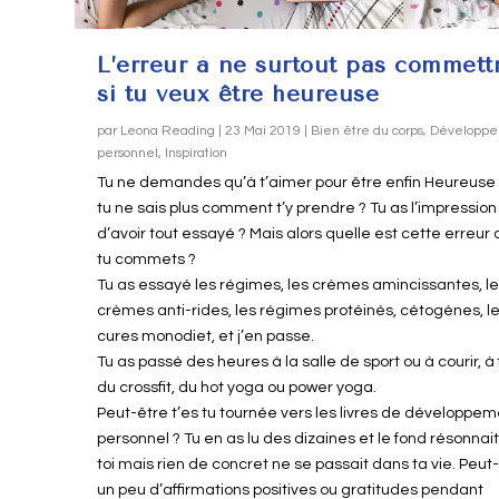
L’erreur à ne surtout pas commett
si tu veux être heureuse
par
Leona Reading
|
23 Mai 2019
|
Bien être du corps
,
Développ
personnel
,
Inspiration
Tu ne demandes qu’à t’aimer pour être enfin Heureuse
tu ne sais plus comment t’y prendre ? Tu as l’impression
d’avoir tout essayé ? Mais alors quelle est cette erreur
tu commets ?
Tu as essayé les régimes, les crèmes amincissantes, l
crèmes anti-rides, les régimes protéinés, cétogènes, l
cures monodiet, et j’en passe.
Tu as passé des heures à la salle de sport ou à courir, à 
du crossfit, du hot yoga ou power yoga.
Peut-être t’es tu tournée vers les livres de développe
personnel ? Tu en as lu des dizaines et le fond résonnai
toi mais rien de concret ne se passait dans ta vie. Peut
un peu d’affirmations positives ou gratitudes pendant