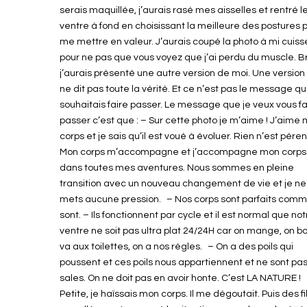
serais maquillée, j’aurais rasé mes aisselles et rentré l
ventre à fond en choisissant la meilleure des postures 
me mettre en valeur. J’aurais coupé la photo à mi cuiss
pour ne pas que vous voyez que j’ai perdu du muscle. Br
j’aurais présenté une autre version de moi. Une version
ne dit pas toute la vérité. Et ce n’est pas le message qu
souhaitais faire passer. Le message que je veux vous fa
passer c’est que : – Sur cette photo je m’aime ! J’aime
corps et je sais qu’il est voué à évoluer. Rien n’est pére
Mon corps m’accompagne et j’accompagne mon corps
dans toutes mes aventures. Nous sommes en pleine
transition avec un nouveau changement de vie et je n
mets aucune pression. – Nos corps sont parfaits comme
sont. – Ils fonctionnent par cycle et il est normal que not
ventre ne soit pas ultra plat 24/24H car on mange, on boi
va aux toilettes, on a nos règles. – On a des poils qui
poussent et ces poils nous appartiennent et ne sont pa
sales. On ne doit pas en avoir honte. C’est LA NATURE !
Petite, je haïssais mon corps. Il me dégoutait. Puis des fi