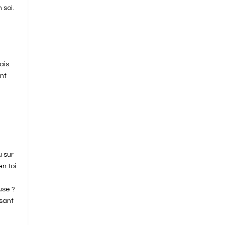
 soi.
ais.
ent
x
u
u sur
en toi
use ?
sant