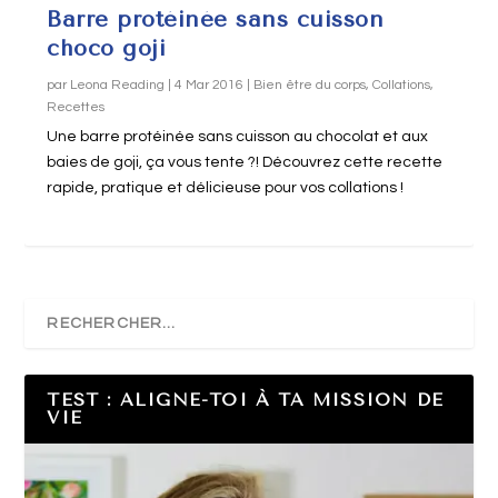
Barre protéinée sans cuisson
choco goji
par
Leona Reading
|
4 Mar 2016
|
Bien être du corps
,
Collations
,
Recettes
Une barre protéinée sans cuisson au chocolat et aux
baies de goji, ça vous tente ?! Découvrez cette recette
rapide, pratique et délicieuse pour vos collations !
TEST : ALIGNE-TOI À TA MISSION DE
VIE