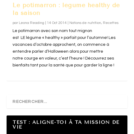
Le potimarron : légume healthy de
la saison
par
Leona Reading
|
14 Oct 2014
|
Notions de nutrition
,
Recettes
Le potimarron avec son nom tout mignon
est LE légume « healthy » parfait pour l’automne! Les
vacances d’octobre approchent, on commence à
entendre parler d’Halloween alors pour mettre
notre courge en valeur, c’est l’heure ! Découvrez ses
bienfaits tant pour la santé que pour garder la ligne !
TEST : ALIGNE-TOI À TA MISSION DE
VIE