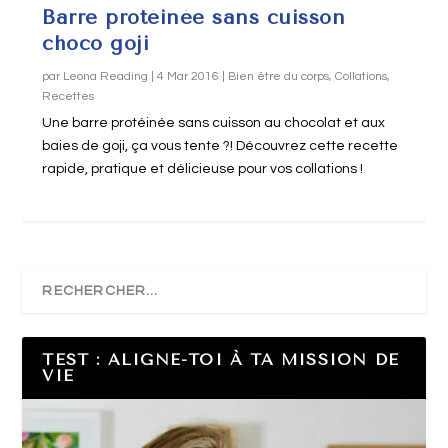
Barre protéinée sans cuisson
choco goji
par
Leona Reading
|
4 Mar 2016
|
Bien être du corps
,
Collations
,
Recettes
Une barre protéinée sans cuisson au chocolat et aux
baies de goji, ça vous tente ?! Découvrez cette recette
rapide, pratique et délicieuse pour vos collations !
TEST : ALIGNE-TOI À TA MISSION DE
VIE