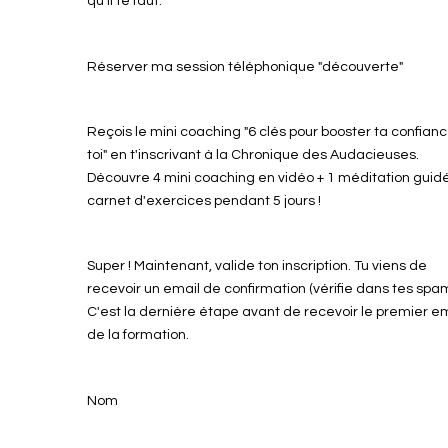
qu’il te faut.
Réserver ma session téléphonique "découverte"
Reçois le mini coaching "6 clés pour booster ta confian
toi" en t'inscrivant à la Chronique des Audacieuses.
Découvre 4 mini coaching en vidéo + 1 méditation guidé
carnet d'exercices pendant 5 jours !
Super ! Maintenant, valide ton inscription. Tu viens de
recevoir un email de confirmation (vérifie dans tes spam
C'est la dernière étape avant de recevoir le premier e
de la formation.
Nom