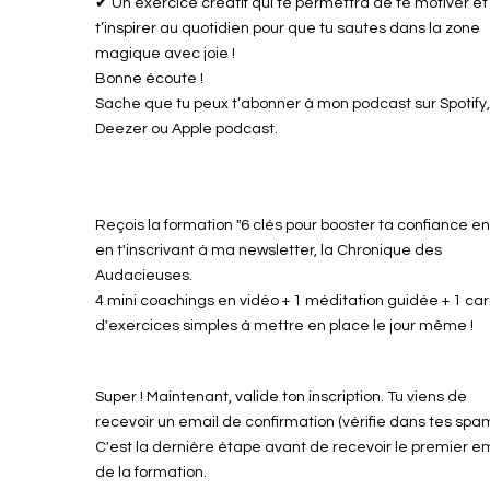
✔ Un exercice créatif qui te permettra de te motiver et
t’inspirer au quotidien pour que tu sautes dans la zone
magique avec joie !
Bonne écoute !
Sache que tu peux t’abonner à mon podcast sur Spotify
Deezer ou Apple podcast.
Reçois la formation "6 clés pour booster ta confiance en 
en t'inscrivant à ma newsletter, la Chronique des
Audacieuses.
4 mini coachings en vidéo + 1 méditation guidée + 1 ca
d'exercices simples à mettre en place le jour même !
Super ! Maintenant, valide ton inscription. Tu viens de
recevoir un email de confirmation (vérifie dans tes spam
C'est la dernière étape avant de recevoir le premier e
de la formation.