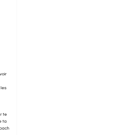
voir
 les
r te
e ta
coach