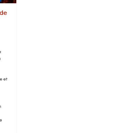
 de
e
a
e et
n
ie