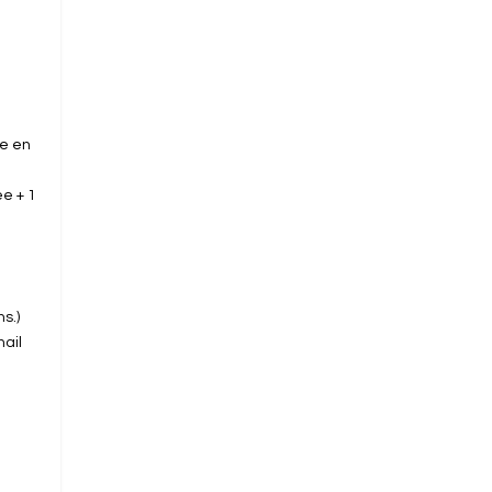
ce en
e + 1
s.)
mail