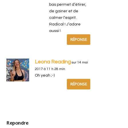
bas permet d’étirer,
de gainer et de
calmer l’esprit.
Radical ! J’adore
aussi !
RÉPONSE
Leona Reading
sur 14 mai
2017 à 11 h 28 min
Oh yeah ;-)
RÉPONSE
Répondre