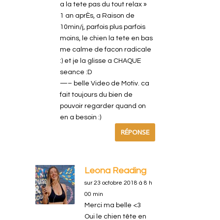
a la tete pas du tout relax »
1 an aprÈs, a Raison de
10min/j, parfois plus parfois
moins, le chien la tete en bas
me calme de facon radicale
:) et je la glisse a CHAQUE
seance :D
—– belle Video de Motiv. ca
fait toujours du bien de
pouvoir regarder quand on
en a besoin :)
RÉPONSE
Leona Reading
sur 23 octobre 2018 à 8 h
00 min
Merci ma belle <3
Oui le chien tête en