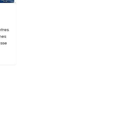
tres.
 mes
isse