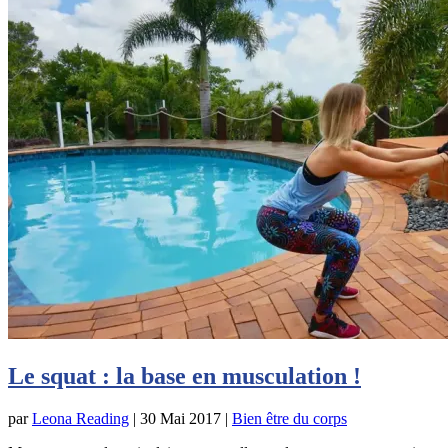
Le squat : la base en musculation !
par
Leona Reading
|
30 Mai 2017
|
Bien être du corps