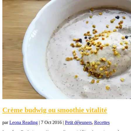
Crème budwig ou smoothie vitalité
par
Leona Reading
|
7 Oct 2016
|
Petit déjeuners
,
Recettes