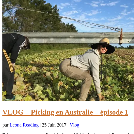
VLOG – Picking en Australie – épisode 1
par
Leona Reading
|
25 Juin 2017
|
Vlog