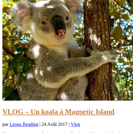
VLOG – Un koala à Magnetic Island
par
Leona Reading
|
24 Août 2017
|
Vlog