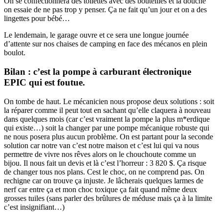
On se confectionnera des toilettes avec des bouteilles et la douche
on essaie de ne pas trop y penser. Ça ne fait qu’un jour et on a des
lingettes pour bébé…
Le lendemain, le garage ouvre et ce sera une longue journée
d’attente sur nos chaises de camping en face des mécanos en plein
boulot.
Bilan : c’est la pompe à carburant électronique
EPIC qui est foutue.
On tombe de haut. Le mécanicien nous propose deux solutions : soit
la réparer comme il peut tout en sachant qu’elle claquera à nouveau
dans quelques mois (car c’est vraiment la pompe la plus m*erdique
qui existe…) soit la changer par une pompe mécanique robuste qui
ne nous posera plus aucun problème. On est partant pour la seconde
solution car notre van c’est notre maison et c’est lui qui va nous
permettre de vivre nos rêves alors on le chouchoute comme un
bijou. Il nous fait un devis et là c’est l’horreur : 3 820 $. Ça risque
de changer tous nos plans. Cest le choc, on ne comprend pas. On
rechigne car on trouve ça injuste. Je lâcherais quelques larmes de
nerf car entre ça et mon choc toxique ça fait quand même deux
grosses tuiles (sans parler des brûlures de méduse mais ça à la limite
c’est insignifiant…)