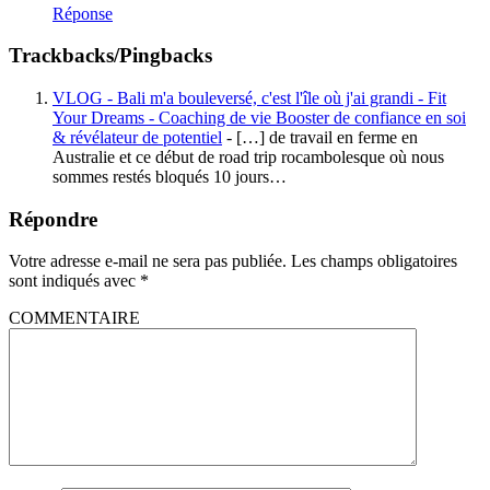
Réponse
Trackbacks/Pingbacks
VLOG - Bali m'a bouleversé, c'est l'île où j'ai grandi - Fit
Your Dreams - Coaching de vie Booster de confiance en soi
& révélateur de potentiel
- […] de travail en ferme en
Australie et ce début de road trip rocambolesque où nous
sommes restés bloqués 10 jours…
Répondre
Votre adresse e-mail ne sera pas publiée.
Les champs obligatoires
sont indiqués avec
*
COMMENTAIRE