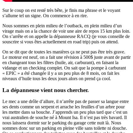
Sur le coup on est resté très bête, je finis ma phrase et le voyant
s’allume tel un signe. On commence à en rire.
Nous sommes en plein milieu de l’outback, en plein milieu d’un
virage mais on a la chance de voir une aire de repos 15 km plus loin.
On s’arrête et on appelle la dépanneuse RACQ (je vous conseille de
souscrire si vous êtes actuellement en road trip) puis on attend.
On se dit que de toutes les manières ça ne peut pas être très grave.
Le moteur est neuf, on a fait une révision à 500$ juste avant de partir
en changeant tous les filtres (huile, air, carburant), en faisant la
vidange et un checking complet. On sait que la pompe à carburant
« EPIC » a été changée il y a un peu plus de 8 mois, on fait les
niveaux d’huile tous les deux jours alors on prend ça cool.
La dépanneuse vient nous chercher.
Le mec a une drôle d’allure, il n’arrête pas de passer sa langue entre
ses dents comme un serpent et arrache les feuilles d’un arbre pour
les mettre dans sa bouche. J’apprends un peu plus tard que c’est un
vrai australien de souche né à Mount Isa. Il n’est pas très bavard. Il
nous laissera dormir sur le parking du garage cette nuit là. Nous
sommes donc sur un parking en pleine ville sans toilette ni douche.