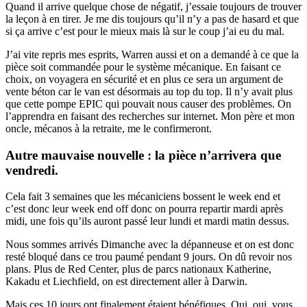
Quand il arrive quelque chose de négatif, j’essaie toujours de trouver
la leçon à en tirer. Je me dis toujours qu’il n’y a pas de hasard et que
si ça arrive c’est pour le mieux mais là sur le coup j’ai eu du mal.
J’ai vite repris mes esprits, Warren aussi et on a demandé à ce que la
pièce soit commandée pour le système mécanique. En faisant ce
choix, on voyagera en sécurité et en plus ce sera un argument de
vente béton car le van est désormais au top du top. Il n’y avait plus
que cette pompe EPIC qui pouvait nous causer des problèmes. On
l’apprendra en faisant des recherches sur internet. Mon père et mon
oncle, mécanos à la retraite, me le confirmeront.
Autre mauvaise nouvelle : la pièce n’arrivera que
vendredi.
Cela fait 3 semaines que les mécaniciens bossent le week end et
c’est donc leur week end off donc on pourra repartir mardi après
midi, une fois qu’ils auront passé leur lundi et mardi matin dessus.
Nous sommes arrivés Dimanche avec la dépanneuse et on est donc
resté bloqué dans ce trou paumé pendant 9 jours. On dû revoir nos
plans. Plus de Red Center, plus de parcs nationaux Katherine,
Kakadu et Liechfield, on est directement aller à Darwin.
Mais ces 10 jours ont finalement étaient bénéfiques. Oui, oui, vous