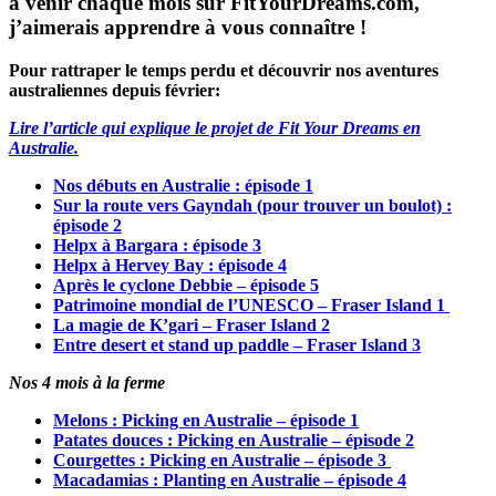
à venir chaque mois sur FitYourDreams.com,
j’aimerais apprendre à vous connaître !
Pour rattraper le temps perdu et découvrir nos aventures
australiennes depuis février:
Lire l’article qui explique le projet de Fit Your Dreams en
Australie.
Nos débuts en Australie : épisode 1
Sur la route vers Gayndah (pour trouver un boulot) :
épisode 2
Helpx à Bargara : épisode 3
Helpx à Hervey Bay : épisode 4
Après le cyclone Debbie – épisode 5
Patrimoine mondial de l’UNESCO –
Fraser Island 1
La magie de K’gari –
Fraser Island 2
Entre desert et stand up paddle –
Fraser Island 3
Nos 4 mois à la ferme
Melons : Picking en Australie – épisode 1
Patates douces : Picking en Australie – épisode 2
Courgettes : Picking en Australie – épisode 3
Macadamias : Planting en Australie – épisode 4