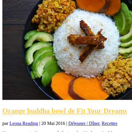
Orange buddha bowl de Fit Your Dreams
par
Leona Reading
|
20 Mai 2016
|
Déjeuner / Dîner
,
Recettes