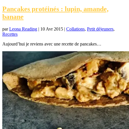
Pancakes protéinés : lupin, amande,
banane
par
Leona Reading
|
10 Avr 2015
|
Collations
,
Petit déjeuners
,
Recettes
Aujourd’hui je reviens avec une recette de pancakes…