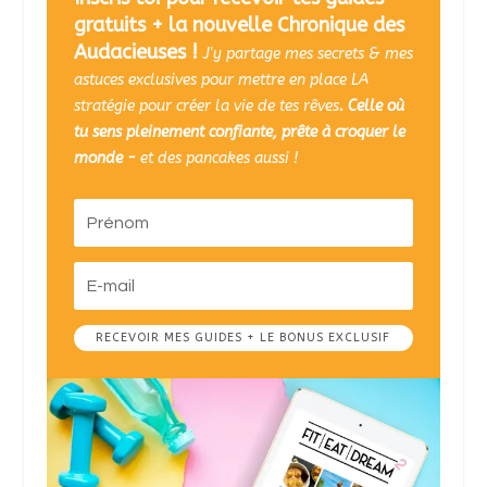
gratuits + la nouvelle Chronique des
Audacieuses !
J'y partage mes secrets & mes
astuces exclusives pour mettre en place LA
stratégie pour créer la vie de tes rêves
. Celle où
tu sens pleinement confiante, prête à croquer le
monde -
et des pancakes aussi !
RECEVOIR MES GUIDES + LE BONUS EXCLUSIF