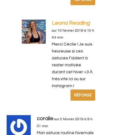
Leona Reading
sur 10 février 2019 à 10 h
43 min
Merci Cécile ! Je suis
heureuse si ces
astuces t’aident à
rester motivée
durant cet hiver <3 À
très vite ici ou sur
Instagram !
RÉPONSE
coralie
sur 5 février 2019 à 9 h
01 min
Mon astuce routine hivernale