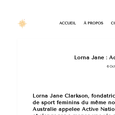
ACCUEIL
À PROPOS
C
Lorna Jane : A
6 Oc
Lorna Jane Clarkson, fondatri
de sport féminins du même no
Australie appelée Active Nati