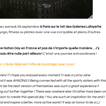
lieu samedi 26 septembre
à Paris sur le toit des Galeries Lafayette
 yoga, fitness ou pilates avec une vue incroyable et pleins d’autres
tive Nation Day en France et pas de n’importe quelle manière… J’y
lu être nulle part ailleurs !
C’était une journée extraordinaire !
 ! J’avais tellement hâte de la partager avec vous !
ters !? I hope you enjoyed every moment !! I was a Lorna Jane
 and it was AMAZING !! Being connected with all the sporty sisters with this
 to be the best version of themselves was such a great experience !!
ing out further together ! There was nowhere else I’d rather have been o
kson
to create this special day ! You are such an inspiration for me and I
 and inspire a better, more active world ! It was an honor to be a LJ