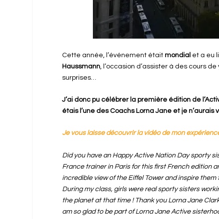
Cette année, l’événement était
mondial
et a eu 
Haussmann
, l’occasion d’assister à des cours de
surprises…
J’ai donc pu célébrer la première édition de l’Ac
étais l’une des Coachs Lorna Jane et je n’aurais vou
Je vous laisse découvrir la vidéo de mon expérience
Did you have an Happy Active Nation Day sporty sis
France
trainer in Paris for this first French edition
incredible view of the Eiffel Tower and inspire them
During my class, girls were real sporty sisters work
the planet at that time ! Thank you
Lorna
Jane Clar
am so glad to be part of
Lorna Jane Active sisterhood