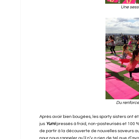
Une sessi
Du renforce
Après avoir bien bougées, les sporty sisters ont
jus
Yumi
pressés à froid, non-pasteurisés et 100 
de partir à la découverte de nouvelles saveurs au g
pour nous rappeler qu’il n’y a rien de tel que d’avo