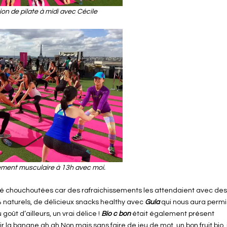
on de pilate à midi avec Cécile
ment musculaire à 13h avec moi.
 été chouchoutées car des rafraichissements les attendaient avec de
% naturels, de délicieux snacks healthy avec
Gula
qui nous aura permi
oût d’ailleurs, un vrai délice !
Bio c bon
était également présent
ir la banane ah ah Non mais sans faire de jeu de mot, un bon fruit bio, i