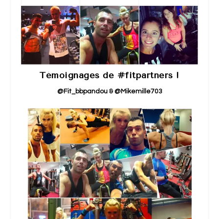
Témoignages de #fitpartners !
@Fit_bbpandou & @Mikemille703