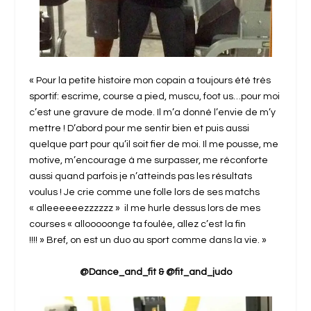
« Pour la petite histoire mon copain a toujours été très
sportif: escrime, course a pied, muscu, foot us…pour moi
c’est une gravure de mode. Il m’a donné l’envie de m’y
mettre ! D’abord pour me sentir bien et puis aussi
quelque part pour qu’il soit fier de moi. Il me pousse, me
motive, m’encourage à me surpasser, me réconforte
aussi quand parfois je n’atteinds pas les résultats
voulus ! Je crie comme une folle lors de ses matchs
« alleeeeeezzzzzz » il me hurle dessus lors de mes
courses « allooooonge ta foulée, allez c’est la fin
!!!! » Bref, on est un duo au sport comme dans la vie. »
@Dance_and_fit & @fit_and_judo