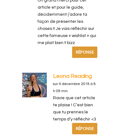
Un grand merci pour cet
article et pour le guide,
décidemment j’adore ta
façon de présenter les
choses !! Je vais réfléchir sur
cette fameuse « wishlist » qui
me plait bien !! bizz
RÉPONSE
Leona Reading
sur 4 décembre 2018 à 8
h 09 min
Ravie que cet article
te plaise ! C’est bien
que tu prennes le
temps d’y réfléchir <3
RÉPONSE