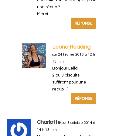
conseilles-tu de manger pour
une récup ?
Merci
RÉPONSE
Leona Reading
sur 24 février 2015 à 12 h
13 min
Bonjour Leila !
2 ou 3 biscuits
suffiront pour une
récup :-)
RÉPONSE
Charlotte
sur 3 octobre 2014 à
14 h 15 min