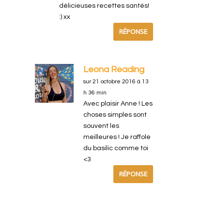
délicieuses recettes santés!
:) xx
RÉPONSE
Leona Reading
sur 21 octobre 2016 à 13
h 36 min
Avec plaisir Anne ! Les
choses simples sont
souvent les
meilleures ! Je raffole
du basilic comme toi
<3
RÉPONSE