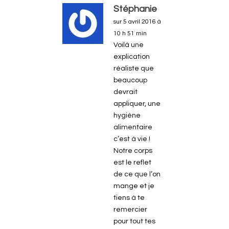
Stéphanie
sur 5 avril 2016 à
10 h 51 min
Voilà une
explication
réaliste que
beaucoup
devrait
appliquer, une
hygiène
alimentaire
c’est à vie !
Notre corps
est le reflet
de ce que l’on
mange et je
tiens à te
remercier
pour tout tes