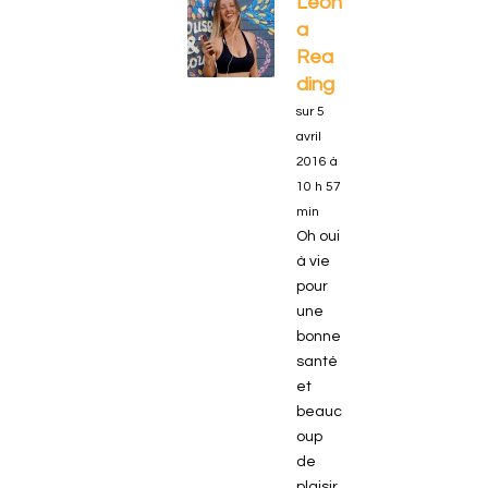
Leon
a
Rea
ding
sur 5
avril
2016 à
10 h 57
min
Oh oui
à vie
pour
une
bonne
santé
et
beauc
oup
de
plaisir