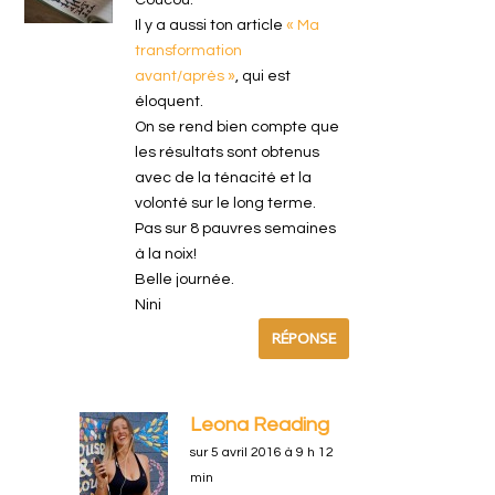
Il y a aussi ton article
« Ma
transformation
avant/après »
, qui est
éloquent.
On se rend bien compte que
les résultats sont obtenus
avec de la ténacité et la
volonté sur le long terme.
Pas sur 8 pauvres semaines
à la noix!
Belle journée.
Nini
RÉPONSE
Leona Reading
sur 5 avril 2016 à 9 h 12
min