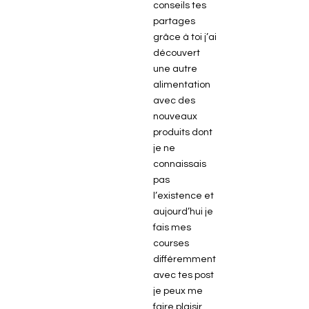
conseils tes
partages
grâce à toi j’ai
découvert
une autre
alimentation
avec des
nouveaux
produits dont
je ne
connaissais
pas
l’existence et
aujourd’hui je
fais mes
courses
différemment
avec tes post
je peux me
faire plaisir