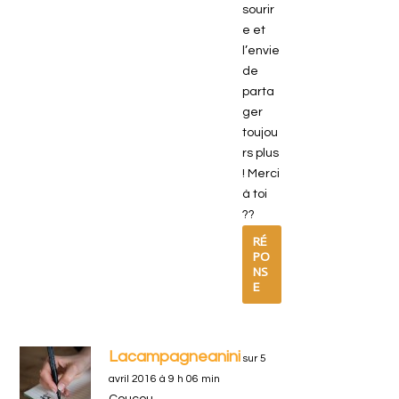
sourir
e et
l’envie
de
parta
ger
toujou
rs plus
! Merci
à toi
??
RÉ
PO
NS
E
Lacampagneanini
sur 5
avril 2016 à 9 h 06 min
Coucou.