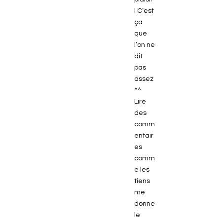
! C’est
ça
que
l’on ne
dit
pas
assez
^^
Lire
des
comm
entair
es
comm
e les
tiens
me
donne
le