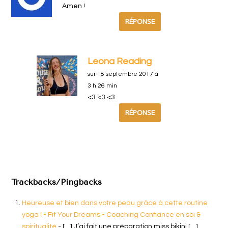
Amen !
RÉPONSE
Leona Reading
sur 18 septembre 2017 à
3 h 26 min
<3 <3 <3
RÉPONSE
Trackbacks/Pingbacks
Heureuse et bien dans votre peau grâce à cette routine
yoga ! - Fit Your Dreams - Coaching Confiance en soi &
spiritualité
- […] J’ai fait une préparation miss bikini […]