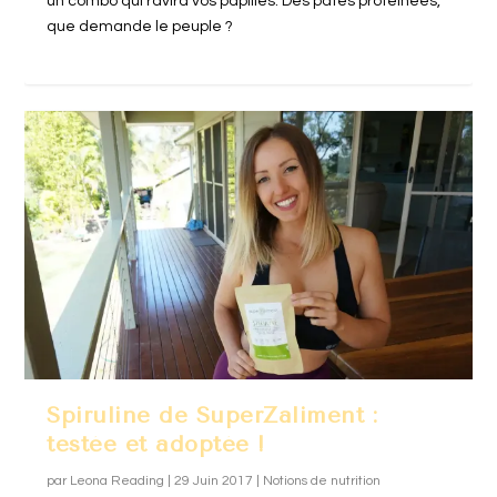
un combo qui ravira vos papilles. Des pâtes protéinées,
que demande le peuple ?
Spiruline de SuperZaliment :
testée et adoptée !
par
Leona Reading
|
29 Juin 2017
|
Notions de nutrition