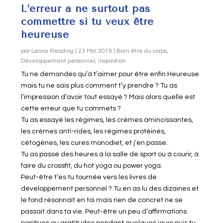
L’erreur à ne surtout pas
commettre si tu veux être
heureuse
par
Leona Reading
|
23 Mai 2019
|
Bien être du corps
,
Développement personnel
,
Inspiration
Tu ne demandes qu’à t’aimer pour être enfin Heureuse
mais tu ne sais plus comment t’y prendre ? Tu as
l’impression d’avoir tout essayé ? Mais alors quelle est
cette erreur que tu commets ?
Tu as essayé les régimes, les crèmes amincissantes,
les crèmes anti-rides, les régimes protéinés,
cétogènes, les cures monodiet, et j’en passe.
Tu as passé des heures à la salle de sport ou à courir, à
faire du crossfit, du hot yoga ou power yoga.
Peut-être t’es tu tournée vers les livres de
développement personnel ? Tu en as lu des dizaines et
le fond résonnait en toi mais rien de concret ne se
passait dans ta vie. Peut-être un peu d’affirmations
positives ou gratitudes pendant quelques jours puis tu