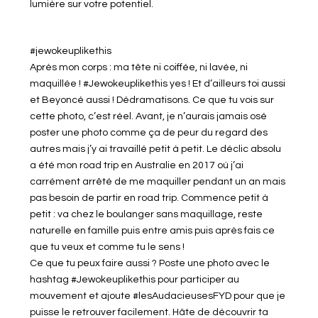
lumière sur votre potentiel.
#jewokeuplikethis
Après mon corps : ma tête ni coiffée, ni lavée, ni
maquillée ! #Jewokeuplikethis yes ! Et d’ailleurs toi aussi
et Beyoncé aussi ! Dédramatisons. Ce que tu vois sur
cette photo, c’est réel. Avant, je n’aurais jamais osé
poster une photo comme ça de peur du regard des
autres mais j’y ai travaillé petit à petit. Le déclic absolu
a été mon road trip en Australie en 2017 où j’ai
carrément arrêté de me maquiller pendant un an mais
pas besoin de partir en road trip. Commence petit à
petit : va chez le boulanger sans maquillage, reste
naturelle en famille puis entre amis puis après fais ce
que tu veux et comme tu le sens !
Ce que tu peux faire aussi ? Poste une photo avec le
hashtag #Jewokeuplikethis pour participer au
mouvement et ajoute #lesAudacieusesFYD pour que je
puisse le retrouver facilement. Hâte de découvrir ta