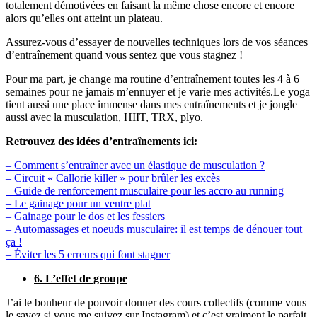
totalement démotivées en faisant la même chose encore et encore
alors qu’elles ont atteint un plateau.
Assurez-vous d’essayer de nouvelles techniques lors de vos séances
d’entraînement quand vous sentez que vous stagnez !
Pour ma part, je change ma routine d’entraînement toutes les 4 à 6
semaines pour ne jamais m’ennuyer et je varie mes activités.Le yoga
tient aussi une place immense dans mes entraînements et je jongle
aussi avec la musculation, HIIT, TRX, plyo.
Retrouvez des idées d’entraînements ici:
– Comment s’entraîner avec un élastique de musculation ?
– Circuit « Callorie killer » pour brûler les excès
– Guide de renforcement musculaire pour les accro au running
– Le gainage pour un ventre plat
– Gainage pour le dos et les fessiers
– Automassages et noeuds musculaire: il est temps de dénouer tout
ça !
– Éviter les 5 erreurs qui font stagner
6. L’effet de groupe
J’ai le bonheur de pouvoir donner des cours collectifs (comme vous
le savez si vous me suivez sur Instagram) et c’est vraiment le parfait